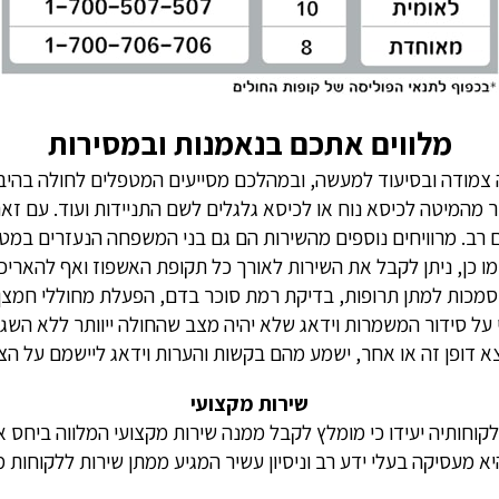
מלווים אתכם בנאמנות ובמסירות
 צמודה ובסיעוד למעשה, ובמהלכם מסייעים המטפלים לחולה בהיבט
ר מהמיטה לכיסא נוח או לכיסא גלגלים לשם התניידות ועוד. עם זא
דם רב. מרוויחים נוספים מהשירות הם גם בני המשפחה הנעזרים במ
מו כן, ניתן לקבל את השירות לאורך כל תקופת האשפוז ואף להאר
ת סמכות למתן תרופות, בדיקת רמת סוכר בדם, הפעלת מחוללי חמצ
סידור המשמרות וידאג שלא יהיה מצב שהחולה ייוותר ללא השגחה.
צא דופן זה או אחר, ישמע מהם בקשות והערות וידאג ליישמם על הצ
שירות מקצועי
חותיה יעידו כי מומלץ לקבל ממנה שירות מקצועי המלווה ביחס אישי,
יא מעסיקה בעלי ידע רב וניסיון עשיר המגיע ממתן שירות ללקוחות מג