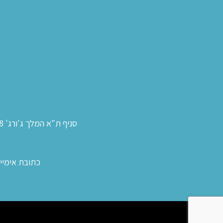
סניף ת"א המלך ג'ורג' 38:
כתובת אימייל- v2005@gmail.com