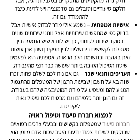
חלק גדול מהקשישים מתפקדים במגבלות הגיל, אבל
חלקם סיעודיים וסובלים גם מדמנציה ויש לדעת כיצד
להתמודד עם זה.
אישיות אמפתית
– נשמע אולי מוזר לבדוק אישיות אבל
בדיוק כפי שמחפשים שירותיות אצל נותני שירותים שונים
במוקד שירות לקוחות, כך יש לוודא שיש התאמה בין
מטפלות לקשישים בירושלים לבין תפקידן ושהן אכן עושות
זאת באהבה ובתשומת הלב הראויה. אמפתיה היא לפעמים
שיטת הטיפול הטובה ביותר שעושה כבר חצי מהעבודה.
תעריפים ותנאי שכר
– גם אם נוח לכם לשלם פחות זכרו
שזה בא על חשבון שביעות הרצון של המטפלים מהתגמול
המגיע להם ומשפיע על מידת המוטיבציה שלהם בעבודה.
זה גם הוגן יותר כלפיהם וגם מבטיח לכם טיפול נאות
ליקיריכם.
למצוא חברת סיעוד וטיפול ראויה
חברות סיעוד
שמטפלות בקשישים ובבעלי צרכים רפואיים
שנזקקים לשירות צמוד יודעות היטב שכוח אדם מיומן הוא