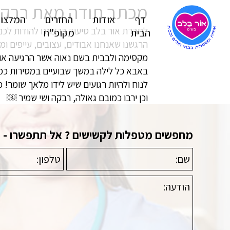
מכתב תודה מאת רבקה
דף
אודות
החזרים
המלצו
לחברת אור בלב סיעוד ברצוננו להודות לכ
הבית
מקופ"ח
הרגשנו שאנחנו אבודים, עצובים, עייפים ו
מקסימה ולבבית בשם נאוה אשר הרגיעה אותנ
באבא כל לילה במשך שבועיים במסירות כמו 
לנוח ולהיות רגועים שיש לידו מלאך שומר
וכן ירבו כמובם גאולה, רבקה ושי שמיר ￼
מחפשים מטפלות לקשישים ? אל תתפשרו - פנו