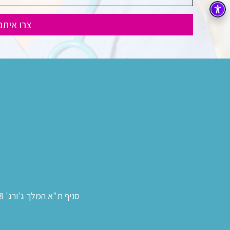
סניף ת"א המלך ג'ורג' 38: