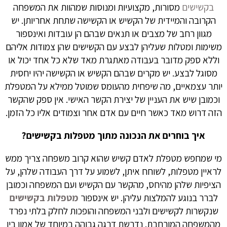
בקשישים
מסורות, מקצועיות ומנוסות שמהוות את המשפחה
הקרובה והמיידית של הקשיש או הקשישה שתחת אחריותן. יש
מגוון רחב של מצבים או תנאים שבהם הן עובדות ואינספור
משימות ומטלות שעליהן לבצע עם הקשישים שהן צמודות אליהם
וללא ספק מדובר בעבודה מאתגרת מאד שלא כל אחד יכול או
מסוגל לבצע. יש מקרים שבהם הקשיש או הקשישה יהיו יחסית
יותר עצמאיים, מה שיפחית מהעומס שמוטל ממילא על המטפלת
וכמובן שיש את העניין של יצירת הקשר האישי. אין ספק שהקשר
הזה דרוש מאד כאשר חיים עם אדם אחר וצמודים אליו כל הזמן.
איך בוחרים את הנכונה מתוך מטפלות בקשישים?
מי שמחפש מטפלת לאדם קשיש שהוא קרוב משפחה צריך ממש
לראיין מטפלות, לשוחח איתן, לשמוע על דרך העבודה שלהן, על
הציפיות שלהן מהיחס, מהקשר עם הקשיש ועם המשפחה וכמובן
לברר בנוגע להמלצות עליהן. יש אינספור
מטפלות בקשישים
שנקשרות לקשישים ולבני המשפחה והופכות לחלק בלתי נפרד
מהמשפחה המורחבת. נדרשת דרגה גבוהה במיוחד של אמון בין