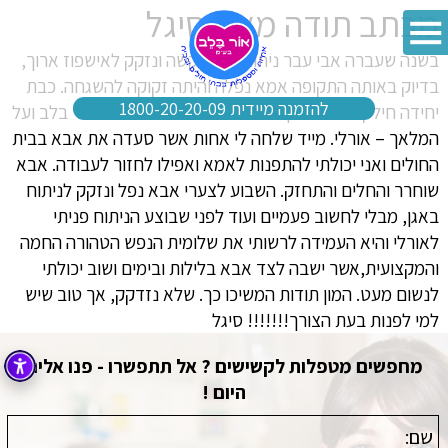
מכתב תודה מאת סיגל
בשנה שעברה אבי עבר ניתוח מאוד קשה ונזקק לאישפוז ארוך,
בדיוק באותה התקופה אמא נפלה והיתה זקוקה להשגחה. כבת
להזמנה מיידית 1800-20-20-09
יחידה חילקתי עצמי בין ההורים עד אשר שמעתי על אור בלב ועל
המלאך – אורלי. מייד שלחה לי אחות אשר סעדה את אבא בבית
החולים ואני יכולתי להתפנות לאמא ואפילו לחזור לעבודה. אבא
שוחרר והחלים והתחזק. השבוע לצערי אבא נפל ונזקק לניתוח
באגן, מבלי לחשוב פעמיים ועוד לפני שבוצע הניתוח פניתי
לאורלי והיא העמידה לרשותי את שלומית הנפש הטהורה החמה
והמקצועית,אשר ישבה לצד אבא בלילות ובימים ושוב יכולתי
לנשום מעט. המון תודות המשיכו כך. שלא נזדקק, אך טוב שיש
למי לפנות בעת הצורך!!!!!!! סיגל
מחפשים מטפלות לקשישים ? אל תתפשרו - פנו אלינו
היום !